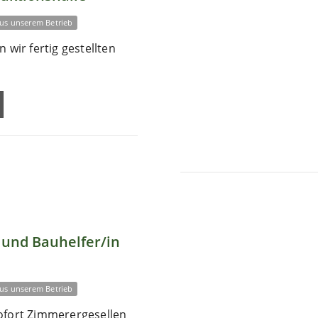
us unserem Betrieb
 wir fertig gestellten
und Bauhelfer/in
us unserem Betrieb
ofort Zimmerergesellen