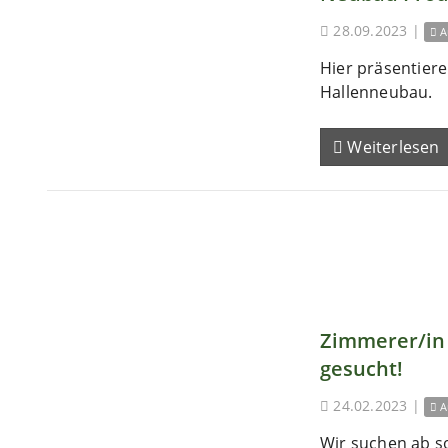
28.09.2023
|
A
Hier präsentieren
Hallenneubau.
Weiterlesen
Zimmerer/in 
gesucht!
24.02.2023
|
A
Wir suchen ab s