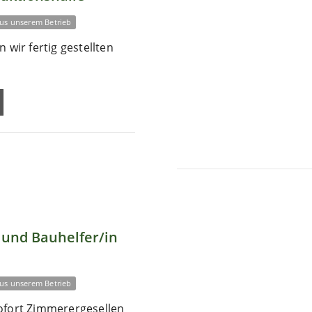
us unserem Betrieb
 wir fertig gestellten
und Bauhelfer/in
us unserem Betrieb
ofort Zimmerergesellen