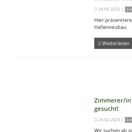
28.09.2023
|
A
Hier präsentieren
Hallenneubau.
Weiterlesen
Zimmerer/in 
gesucht!
24.02.2023
|
A
Wir suchen ab s