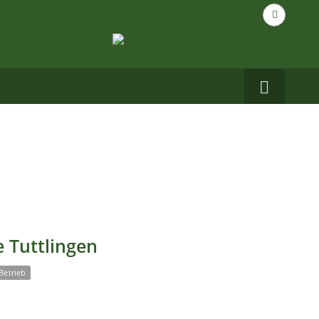
Suche
nach...
Carbo
auf
Facebo
 Tuttlingen
Betrieb