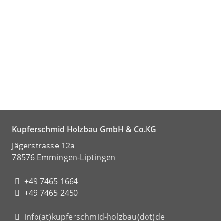
Kupferschmid Holzbau GmbH & Co.KG
Jägerstrasse 12a
78576 Emmingen-Liptingen
+49 7465 1664
+49 7465 2450
info(at)kupferschmid-holzbau(dot)de