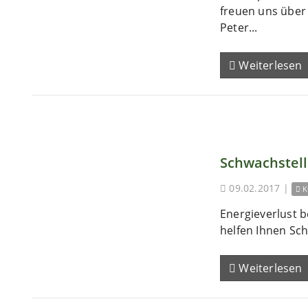
freuen uns übe
Peter...
Weiterlesen
Schwachstel
09.02.2017
|
K
Energieverlust b
helfen Ihnen Sch
Weiterlesen