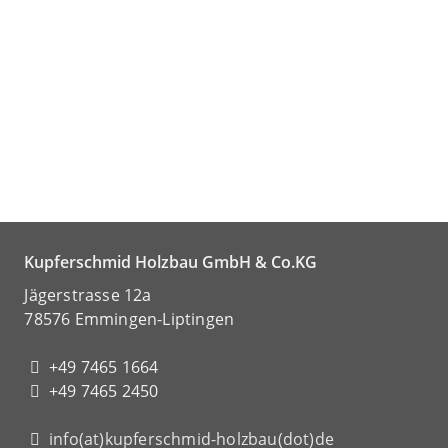
Kupferschmid Holzbau GmbH & Co.KG
Jägerstrasse 12a
78576 Emmingen-Liptingen
+49 7465 1664
+49 7465 2450
info(at)kupferschmid-holzbau(dot)de