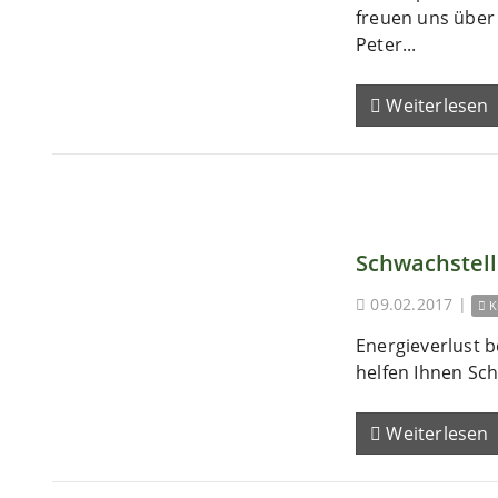
freuen uns übe
Peter...
Weiterlesen
Schwachstel
09.02.2017
|
K
Energieverlust b
helfen Ihnen Sch
Weiterlesen