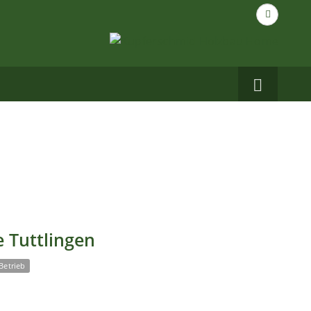
Suche
nach...
Carbo
auf
Facebo
 Tuttlingen
Betrieb