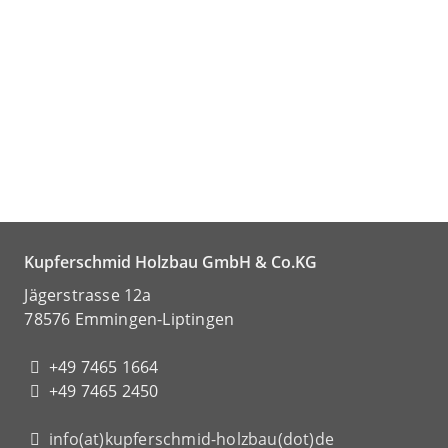
Kupferschmid Holzbau GmbH & Co.KG
Jägerstrasse 12a
78576 Emmingen-Liptingen
+49 7465 1664
+49 7465 2450
info(at)kupferschmid-holzbau(dot)de