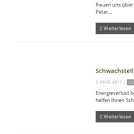
freuen uns übe
Peter...
Weiterlesen
Schwachstel
09.02.2017
|
K
Energieverlust b
helfen Ihnen Sch
Weiterlesen