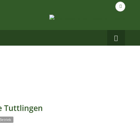
Suche
nach...
Carbo
auf
Facebo
 Tuttlingen
Betrieb