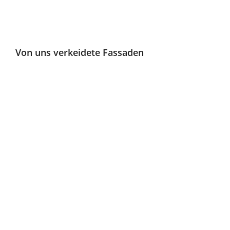
Von uns verkeidete Fassaden
Diese Fassade wurde mit farbigen Kronoplanplatten
verkleidet. Mal etwas anderes.
Diese Fassade wurde mit farbigen Kronoplanplatten
verkleidet. Mal etwas anderes.
Die Kelosauna wurde im vorderen Bereich mit
aufgetrennten Kelostämmen verkleidet.
Kindertagesstätte mit Fassade aus Weißtanne.